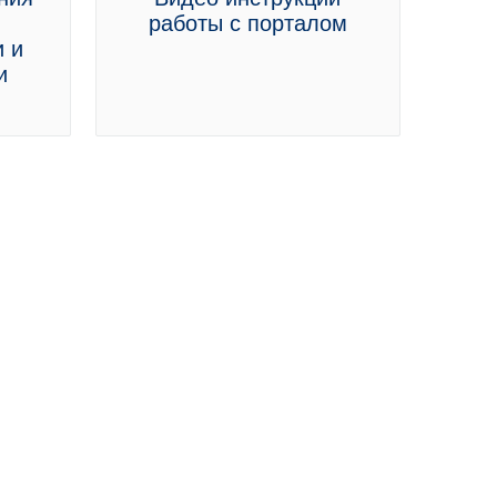
работы с порталом
 и
и