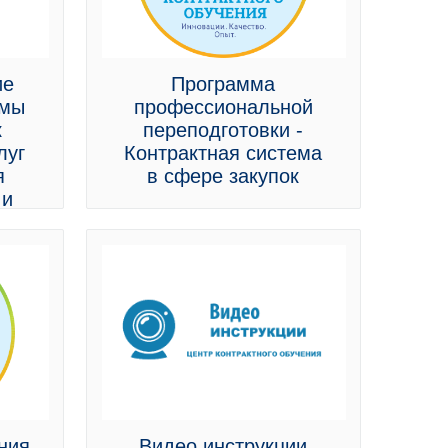
ие
Программа
емы
профессиональной
к
переподготовки -
луг
Контрактная система
я
в сфере закупок
 и
жд:
ния
Видео инструкции