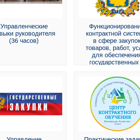
Управленческие
Функционирован
выки руководителя
контрактной сист
(36 часов)
в сфере закупо
товаров, работ, ус
для обеспечени
государственных
муниципальных ну
актуальные
изменения
Управление
Практические зада