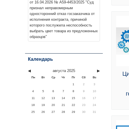
от 16.04.2026 № А59-4453/2025 "Суд
признал неправомерным
односторонний отказ госзаказчика от
исполнения контракта, причиной
которого послужила неспособность
выбрать цвет товара из предложенных
образцов"
Календарь
◀︎
августа 2025
▶︎
Ци
Пн
Вт
Ср
Чт
Пт
Сб
Вс
1
2
3
4
5
6
7
8
9
10
г
11
12
13
14
15
16
17
18
19
20
21
22
23
24
25
26
27
28
29
30
31